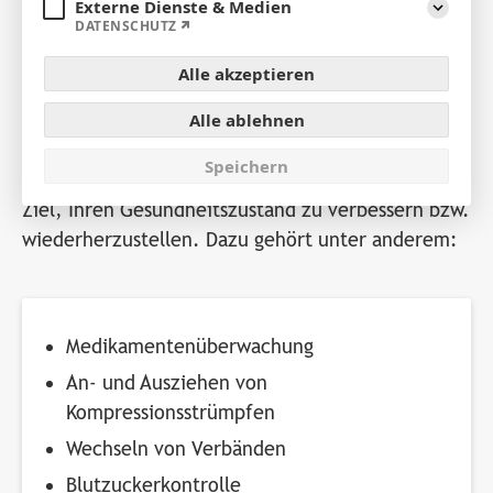
Sie benötigen Hilfe und Unterstützung bei ärztlich
Externe Dienste & Medien
Aufklap
DATENSCHUTZ
verordneten Behandlungen?
Alle akzeptieren
Wir versorgen Sie gemäß den ärztlichen
Anordnungen mit der Abstimmung Ihres
Alle ablehnen
behandelnden Arztes.
Speichern
Unser System der aktivierenden Pflege hat zum
Ziel, Ihren Gesundheitszustand zu verbessern bzw.
wiederherzustellen. Dazu gehört unter anderem:
Medikamentenüberwachung
An- und Ausziehen von
Kompressionsstrümpfen
Wechseln von Verbänden
Blutzuckerkontrolle